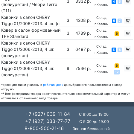
3
3332 р.
4
5
(полиуретан) / Черри Тигго
г.Казань
(Т11)
Коврики в салон CHERY
Склад
3
4208 р.
5
7
Tiggo 01/2006-2013. 4 шт. (п
г.Казань
Ковер в салон формованный
Склад
3
4789 р.
6
ТРЕ Standard
г.Казань
Коврики в салон CHERY
Склад
Tiggo 01/2006-2013, 4 шт.
3
6497 р.
5
8
г.Казань
(полиуретан)
Коврики в салон CHERY
Склад
6
Tiggo 01/2006-2013, 4 шт.
9
7546 р.
г.Казань
12
(полиуретан)
*сроки доставки указаны в
рабочих днях
до выбранного пользователем склада
отгрузки.
** Все фотографии товара носят исключительно ознакомительный характер и могут
отличаться от внешнего вида товара
+7 (927) 039-11-84
С 9:00 до 19:00
+7 (927) 033-77-77
С 9:00 до 19:00
8-800-500-21-16
Звонок бесплатный