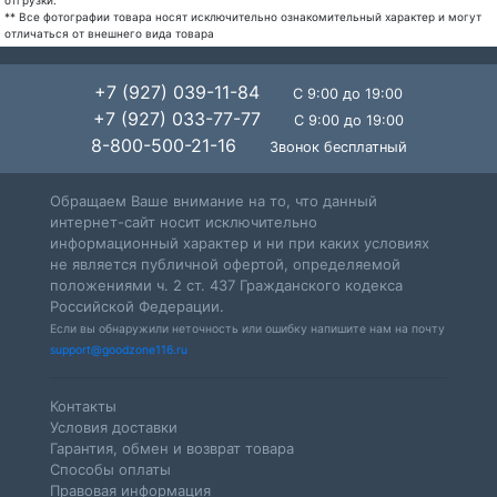
отгрузки.
** Все фотографии товара носят исключительно ознакомительный характер и могут
отличаться от внешнего вида товара
+7 (927) 039-11-84
С 9:00 до 19:00
+7 (927) 033-77-77
С 9:00 до 19:00
8-800-500-21-16
Звонок бесплатный
Обращаем Ваше внимание на то, что данный
интернет-сайт носит исключительно
информационный характер и ни при каких условиях
не является публичной офертой, определяемой
положениями ч. 2 ст. 437 Гражданского кодекса
Российской Федерации.
Если вы обнаружили неточность или ошибку напишите нам на почту
support@goodzone116.ru
Контакты
Условия доставки
Гарантия, обмен и возврат товара
Способы оплаты
Правовая информация