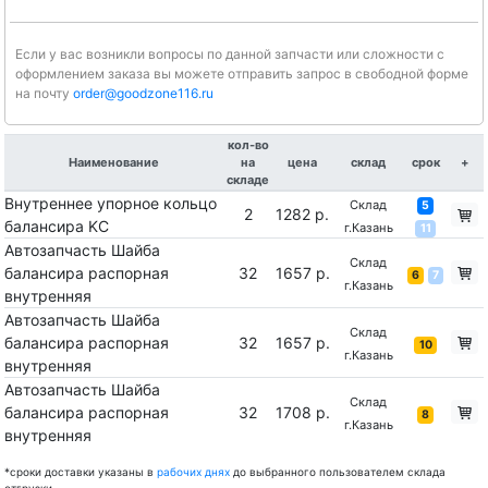
Если у вас возникли вопросы по данной запчасти или сложности с
оформлением заказа вы можете отправить запрос в свободной форме
на почту
order@goodzone116.ru
кол-во
Наименование
на
цена
склад
срок
+
складе
Внутреннее упорное кольцо
Склад
5
2
1282 р.
балансира KC
г.Казань
11
Автозапчасть Шайба
Склад
балансира распорная
32
1657 р.
6
7
г.Казань
внутренняя
Автозапчасть Шайба
Склад
балансира распорная
32
1657 р.
10
г.Казань
внутренняя
Автозапчасть Шайба
Склад
балансира распорная
32
1708 р.
8
г.Казань
внутренняя
*сроки доставки указаны в
рабочих днях
до выбранного пользователем склада