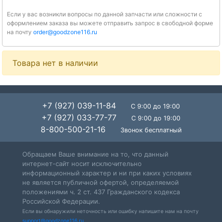
Если у вас возникли вопросы по данной запчасти или сложности с
оформлением заказа вы можете отправить запрос в свободной форме
на почту
order@goodzone116.ru
Товара нет в наличии
+7 (927) 039-11-84
С 9:00 до 19:00
+7 (927) 033-77-77
С 9:00 до 19:00
8-800-500-21-16
Звонок бесплатный
Обращаем Ваше внимание на то, что данный
интернет-сайт носит исключительно
информационный характер и ни при каких условиях
не является публичной офертой, определяемой
положениями ч. 2 ст. 437 Гражданского кодекса
Российской Федерации.
Если вы обнаружили неточность или ошибку напишите нам на почту
support@goodzone116.ru