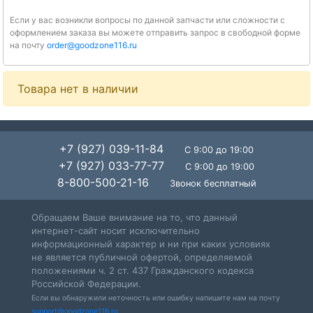
Если у вас возникли вопросы по данной запчасти или сложности с
оформлением заказа вы можете отправить запрос в свободной форме
на почту
order@goodzone116.ru
Товара нет в наличии
+7 (927) 039-11-84
С 9:00 до 19:00
+7 (927) 033-77-77
С 9:00 до 19:00
8-800-500-21-16
Звонок бесплатный
Обращаем Ваше внимание на то, что данный
интернет-сайт носит исключительно
информационный характер и ни при каких условиях
не является публичной офертой, определяемой
положениями ч. 2 ст. 437 Гражданского кодекса
Российской Федерации.
Если вы обнаружили неточность или ошибку напишите нам на почту
support@goodzone116.ru