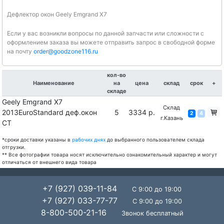
Дефлектор окон Geely Emgrand X7
Если у вас возникли вопросы по данной запчасти или сложности с
оформлением заказа вы можете отправить запрос в свободной форме
на почту
order@goodzone116.ru
кол-во
Наименование
на
цена
склад
срок
+
складе
Geely Emgrand X7
Склад
2013EuroStandard деф.окон
5
3334 р.
2
4
г.Казань
CT
*сроки доставки указаны в
рабочих днях
до выбранного пользователем склада
отгрузки.
** Все фотографии товара носят исключительно ознакомительный характер и могут
отличаться от внешнего вида товара
+7 (927) 039-11-84
С 9:00 до 19:00
+7 (927) 033-77-77
С 9:00 до 19:00
8-800-500-21-16
Звонок бесплатный