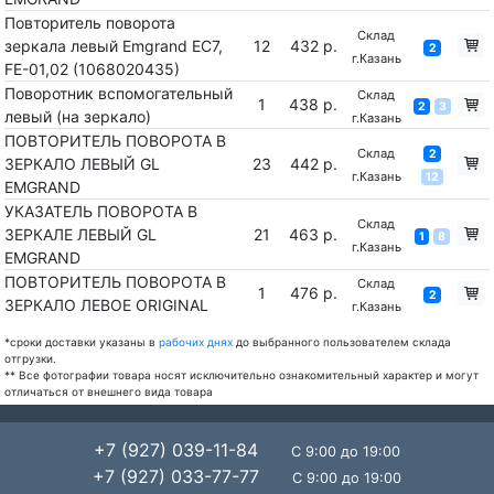
Повторитель поворота
Склад
зеркала левый Emgrand EC7,
12
432 р.
2
г.Казань
FE-01,02 (1068020435)
Поворотник вспомогательный
Склад
1
438 р.
2
3
левый (на зеркало)
г.Казань
ПОВТОРИТЕЛЬ ПОВОРОТА В
Склад
2
ЗЕРКАЛО ЛЕВЫЙ GL
23
442 р.
г.Казань
12
EMGRAND
УКАЗАТЕЛЬ ПОВОРОТА В
Склад
ЗЕРКАЛЕ ЛЕВЫЙ GL
21
463 р.
1
8
г.Казань
EMGRAND
ПОВТОРИТЕЛЬ ПОВОРОТА В
Склад
1
476 р.
2
ЗЕРКАЛО ЛЕВОЕ ORIGINAL
г.Казань
*сроки доставки указаны в
рабочих днях
до выбранного пользователем склада
отгрузки.
** Все фотографии товара носят исключительно ознакомительный характер и могут
отличаться от внешнего вида товара
+7 (927) 039-11-84
С 9:00 до 19:00
+7 (927) 033-77-77
С 9:00 до 19:00