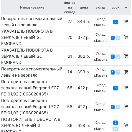
кол-во
Наименование
на
цена
склад
срок
+
складе
Поворотник вспомогательный
Склад
27
344 р.
2
левый на зеркало
г.Казань
УКАЗАТЕЛЬ ПОВОРОТА В
Склад
ЗЕРКАЛЕ ЛЕВЫЙ GL
20
372 р.
1
2
г.Казань
EMGRAND
УКАЗАТЕЛЬ ПОВОРОТА В
Склад
ЗЕРКАЛЕ ЛЕВЫЙ GL
21
382 р.
1
2
г.Казань
EMGRAND
Поворотник вспомогательный
Склад
14
393 р.
1
2
левый на зеркало
г.Казань
Повторитель поворота
Склад
зеркала левый Emgrand EC7,
58
422 р.
3
г.Казань
FE-01,02 (1068020435)
Повторитель поворота
Склад
зеркала левый Emgrand EC7,
58
422 р.
1
2
г.Казань
FE-01,02 (1068020435)
ПОВТОРИТЕЛЬ ПОВОРОТА В
Склад
2
ЗЕРКАЛО ЛЕВЫЙ GL
36
428 р.
г.Казань
12
EMGRAND