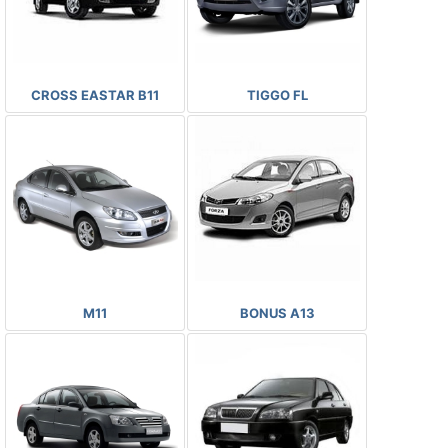
CROSS EASTAR B11
TIGGO FL
M11
BONUS A13