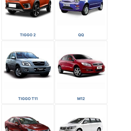
TIGGO 2
QQ
TIGGO T11
M12